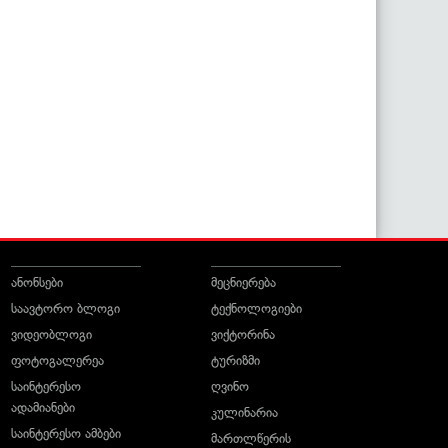
ანონსები
მეცნიერება
საავტორო ბლოგი
ტექნოლოგიები
ვიდეობლოგი
ვიქტორინა
ფოტოგალერეა
ტურიზმი
საინტერესო
ღვინო
ადამიანები
კულინარია
საინტერესო ამბები
მართლწერის