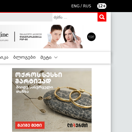
/
ENG
RUS
12+
იკა
ბლოგები
მეტი