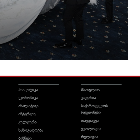
პოლიტიკა
მსოფლიო
ეკონომიკა
კავკასია
ანალიტიკა
საქართველოს
რეგიონები
ინტერვიუ
თავდაცვა
კულტურა
ეკოლოგია
საზოგადოება
რელიგია
ბიზნესი