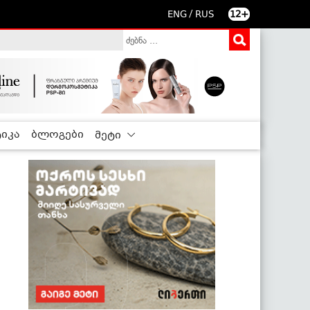
/
ENG
RUS
12+
იკა
ბლოგები
მეტი