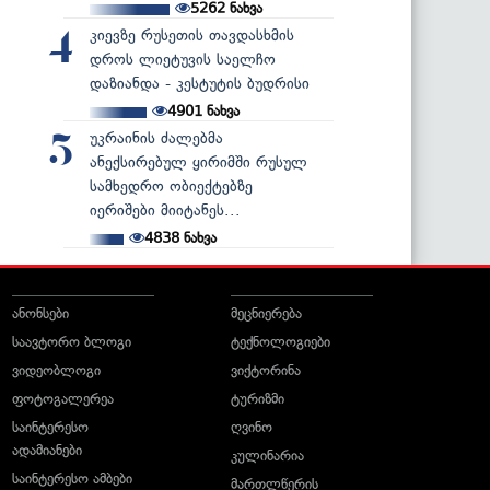
5262
ნახვა
კიევზე რუსეთის თავდასხმის
4
დროს ლიეტუვის საელჩო
დაზიანდა - კესტუტის ბუდრისი
4901
ნახვა
უკრაინის ძალებმა
5
ანექსირებულ ყირიმში რუსულ
სამხედრო ობიექტებზე
იერიშები მიიტანეს...
4838
ნახვა
ანონსები
მეცნიერება
საავტორო ბლოგი
ტექნოლოგიები
ვიდეობლოგი
ვიქტორინა
ფოტოგალერეა
ტურიზმი
საინტერესო
ღვინო
ადამიანები
კულინარია
საინტერესო ამბები
მართლწერის