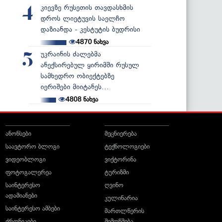
კიევზე რუსეთის თავდასხმის
4
დროს ლიეტუვის საელჩო
დაზიანდა - კესტუტის ბუდრისი
4870
ნახვა
უკრაინის ძალებმა
5
ანექსირებულ ყირიმში რუსულ
სამხედრო ობიექტებზე
იერიშები მიიტანეს...
4808
ნახვა
ანონსები
მეცნიერება
საავტორო ბლოგი
ტექნოლოგიები
ვიდეობლოგი
ვიქტორინა
ფოტოგალერეა
ტურიზმი
საინტერესო
ღვინო
ადამიანები
კულინარია
საინტერესო ამბები
მართლწერის
ქრონიკები
შემოწმება