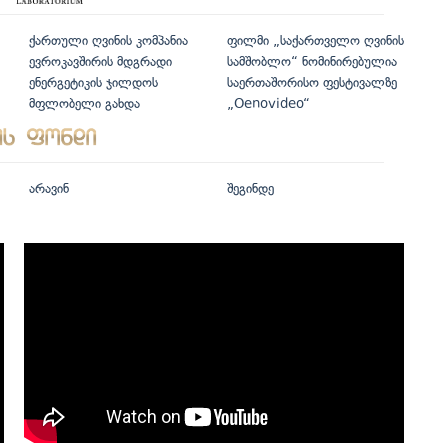
ქართული ღვინის კომპანია
ფილმი „საქართველო ღვინის
ევროკავშირის მდგრადი
სამშობლო“ ნომინირებულია
ენერგეტიკის ჯილდოს
საერთაშორისო ფესტივალზე
მფლობელი გახდა
„Oenovideo“
არავინ
შეგინდე