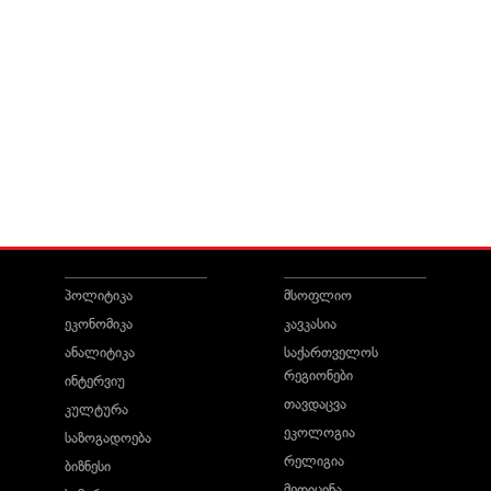
პოლიტიკა
მსოფლიო
ეკონომიკა
კავკასია
ანალიტიკა
საქართველოს
რეგიონები
ინტერვიუ
თავდაცვა
კულტურა
ეკოლოგია
საზოგადოება
რელიგია
ბიზნესი
მედიცინა