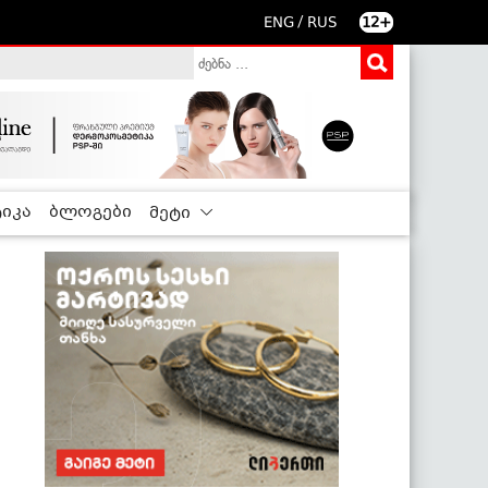
/
ENG
RUS
12+
იკა
ბლოგები
მეტი