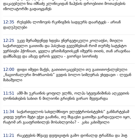
დაკავებული ნია იმნაძე კლინიკიდან ზაჰესის დროებითი მოთავსების
იზოლატორში გადაიყვანეს
12:35
რუსებმა ლოზოვის რკინიგზის სადგურს დაარტყეს - არიან
დაღუპულები
12:25
უკვე მერამდენედ ხდება ენერგეტიკული კოლაფსი, მთელი
საქართველო გაითიშა და პასუხად გვეუბნებიან რომ თურმე სატესტო
ვერსიები ჰქონიათ, ყველა ერთმანეთისკენ იშვერს თითს, თან არავინაა
დამნაშავე და ამავე დროს ყველა - გიორგი სიორიძე
12:00
დიდი იმედი მაქვს, გათითოკაცებული თუ გათითოქალებული
„ნაციონალური მოძრაობის“ გედის ბოლო სიმღერას ვხედავთ - ლევან
მახაშვილი
11:51
აშშ-ში უკრაინის ყოფილ ელჩს, ოლჰა სტეფანიშინას აღკვეთის
ღონისძიების სახით 6 მილიონი გრივნის გირაო შეეფარდა
11:34
საქართველოს სახელმწიფო ელექტროსისტემის“ განმარტებამ
კიდევ უფრო მეტი ეჭვი გააჩინა, თუ მსგავსი გათიშვა გარდაუვალი იყო,
რატომ არ გააფრთხილეს მოსახლეობა? - კახა კახიშვილი
11:21
რაკეტების მწვავე დეფიციტის გამო დონალდ ტრამპსა და პიტ