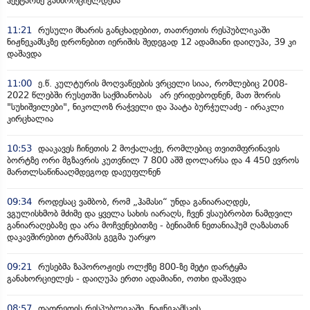
ჰექტარზე განხორციელდება
11:21
რუსული მხარის განცხადებით, თათრეთის რესპუბლიკაში
ნიჟნეკამსკზე დრონებით იერიშის შედეგად 12 ადამიანი დაიღუპა, 39 კი
დაშავდა
11:00
ე.წ. კულტურის მოღვაწეების ვრცელი სიაა, რომლებიც 2008-
2022 წლებში რუსეთში საქმიანობას არ ერიდებოდნენ, მათ შორის
"სუხიშვილები", ნიკოლოზ რაჭველი და პაატა ბურჭულაძე - ირაკლი
კირცხალია
10:53
დააკავეს ჩინეთის 2 მოქალაქე, რომლებიც თვითმფრინავის
ბორტზე ორი მგზავრის კუთვნილ 7 800 აშშ დოლარსა და 4 450 ევროს
მართლსაწინააღმდეგოდ დაეუფლნენ
09:34
როდესაც ვამბობ, რომ „ჰამასი“ უნდა განიარაღდეს,
ვგულისხმობ მძიმე და ყველა სახის იარაღს, ჩვენ ვსაუბრობთ ნამდვილ
განიარაღებაზე და არა მოჩვენებითზე - ბენიამინ ნეთანიაჰუმ ღაზასთან
დაკავშირებით ტრამპის გეგმა უარყო
09:21
რუსებმა ზაპოროჟიეს ოლქზე 800-ზე მეტი დარტყმა
განახორციელეს - დაიღუპა ერთი ადამიანი, ოთხი დაშავდა
08:57
თათრეთის რესპუბლიკაში, ნიჟნეკამსკის