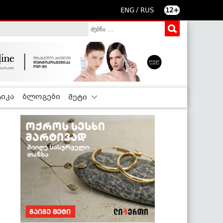
/
ENG
RUS
12+
იკა
ბლოგები
მეტი