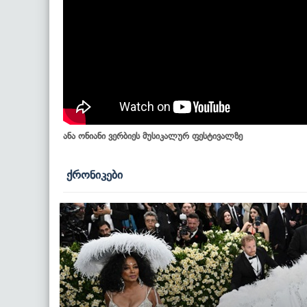
ანა ონიანი ვერბიეს მუსიკალურ ფესტივალზე
ქრონიკები