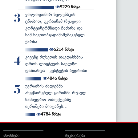
5229
ნახვა
ვოლოდიმირ ზელენსკის
3
ცნობით, უკრაინამ რუსული
კონტეინერმზიდი ჩაძირა და
სამ ნავთობგადამამუშავებელ
ქარხა...
5214
ნახვა
კიევზე რუსეთის თავდასხმის
4
დროს ლიეტუვის საელჩო
დაზიანდა - კესტუტის ბუდრისი
4845
ნახვა
უკრაინის ძალებმა
5
ანექსირებულ ყირიმში რუსულ
სამხედრო ობიექტებზე
იერიშები მიიტანეს...
4784
ნახვა
ანონსები
მეცნიერება