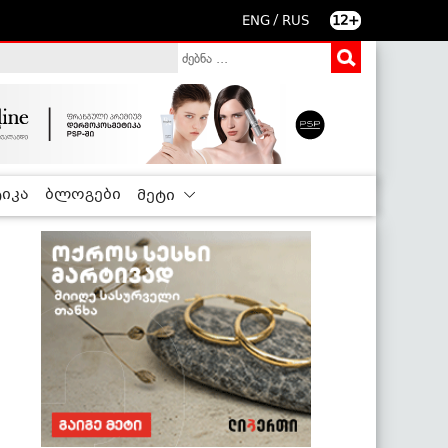
/
ENG
RUS
12+
იკა
ბლოგები
მეტი