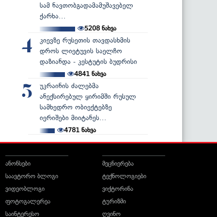
სამ ნავთობგადამამუშავებელ
ქარხა...
5208
ნახვა
კიევზე რუსეთის თავდასხმის
4
დროს ლიეტუვის საელჩო
დაზიანდა - კესტუტის ბუდრისი
4841
ნახვა
უკრაინის ძალებმა
5
ანექსირებულ ყირიმში რუსულ
სამხედრო ობიექტებზე
იერიშები მიიტანეს...
4781
ნახვა
ანონსები
მეცნიერება
საავტორო ბლოგი
ტექნოლოგიები
ვიდეობლოგი
ვიქტორინა
ფოტოგალერეა
ტურიზმი
საინტერესო
ღვინო