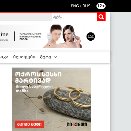
/
ENG
RUS
12+
იკა
ბლოგები
მეტი