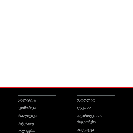
პოლიტიკა
მსოფლიო
ეკონომიკა
კავკასია
ანალიტიკა
საქართველოს
რეგიონები
ინტერვიუ
თავდაცვა
კულტურა