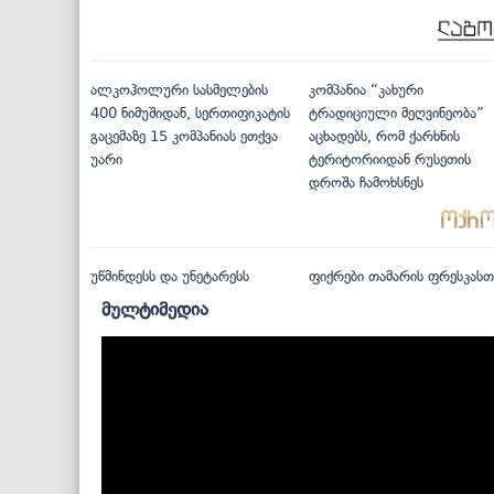
ალკოჰოლური სასმელების
კომპანია “კახური
400 ნიმუშიდან, სერთიფიკატის
ტრადიციული მეღვინეობა”
გაცემაზე 15 კომპანიას ეთქვა
აცხადებს, რომ ქარხნის
უარი
ტერიტორიიდან რუსეთის
დროშა ჩამოხსნეს
უწმინდესს და უნეტარესს
ფიქრები თამარის ფრესკასთ
მულტიმედია