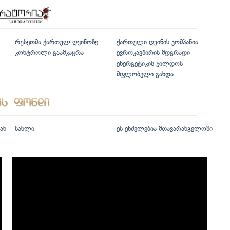
რუსეთმა ქართულ ღვინოზე
ქართული ღვინის კომპანია
კონტროლი გაამკაცრა
ევროკავშირის მდგრადი
ენერგეტიკის ჯილდოს
მფლობელი გახდა
ან
სახლი
ეს ენძელებია მთავარანგელოზი