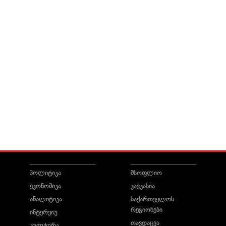
პოლიტიკა
მსოფლიო
ეკონომიკა
კავკასია
ანალიტიკა
საქართველოს
რეგიონები
ინტერვიუ
თავდაცვა
კულტურა