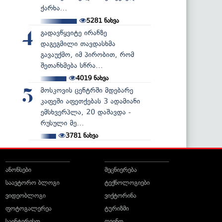
ქარხა...
5281
ნახვა
გადავწყვიტე ირანზე
4
დაგეგმილი თავდასხმა
გავაუქმო, იმ პირობით, რომ
შეთანხმება სწრა...
4019
ნახვა
მოსკოვის ცენტრში მდებარე
5
კაფეში აფეთქებას 3 ადამიანი
ემსხვერპლა, 20 დაშავდა -
რუსული მე...
3781
ნახვა
ანონსები
მეცნიერება
საავტორო ბლოგი
ტექნოლოგიები
ვიდეობლოგი
ვიქტორინა
ფოტოგალერეა
ტურიზმი
საინტერესო
ღვინო