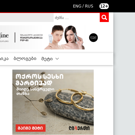
/
ENG
RUS
12+
იკა
ბლოგები
მეტი