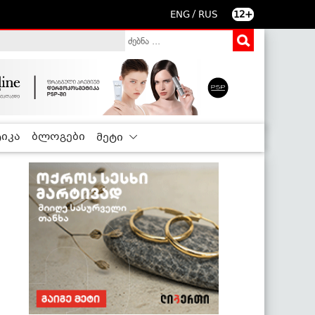
/
ENG
RUS
12+
იკა
ბლოგები
მეტი