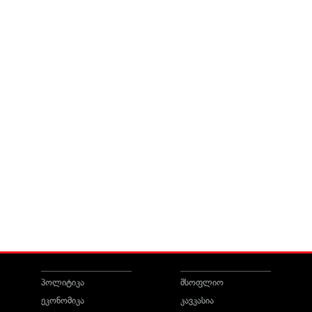
პოლიტიკა
მსოფლიო
ეკონომიკა
კავკასია