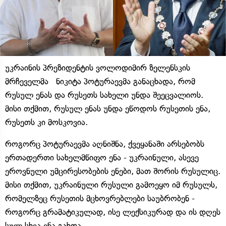
უკრაინის
პრეზიდენტის
ვოლოდიმირ
ზელენსკის
მრჩეველმა
ნიკიტა
პოტურაევმა
განაცხადა
,
რომ
რუსულ
ენას
და
რუსეთს
სახელი
უნდა
შეეცვალიოს
.
მისი
თქმით
,
რუსულ
ენას
უნდა
ეწოდოს
რუსეთის
ენა
,
რუსეთს
კი
მოსკოვია
.
როგორც
პოტურაევმა
აღნიშნა
,
ქვეყანაში
არსებობს
ერთადერთი
სახელმწიფო
ენა
-
უკრაინული
,
ასევე
ეროვნული
უმცირესობების
ენები
,
მათ
შორის
რუსულიც
.
მისი
თქმით
,
უკრაინული
რუსული
გამოეყო
იმ
რუსულს
,
რომელზეც
რუსეთის
მცხოვრებლები
საუბრობენ
-
როგორც
გრამატიკულად
,
ისე
ლექსიკურად
და
ის
დღეს
სულ
სხვა
ენა
გახდა
.