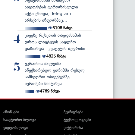
რესტორანში მომხდარ
აფეთქებას ტერორისტული
აქტი უწოდა, Telegram-
არხების ინფორმაც...
5108
ნახვა
კიევზე რუსეთის თავდასხმის
4
დროს ლიეტუვის საელჩო
დაზიანდა - კესტუტის ბუდრისი
4825
ნახვა
უკრაინის ძალებმა
5
ანექსირებულ ყირიმში რუსულ
სამხედრო ობიექტებზე
იერიშები მიიტანეს...
4769
ნახვა
ანონსები
მეცნიერება
საავტორო ბლოგი
ტექნოლოგიები
ვიდეობლოგი
ვიქტორინა