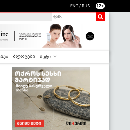
/
ENG
RUS
12+
იკა
ბლოგები
მეტი