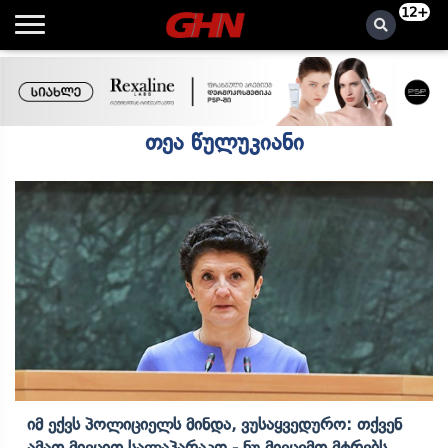
12+
თეა წულუკიანი
Იმ Ექვს Პოლიციელს Მინდა, Ვუსაყვედურო: Თქვენ
Ამათ Მიეცით Სალაპარაკო - Ნუ Მივცემთ Მტრებს