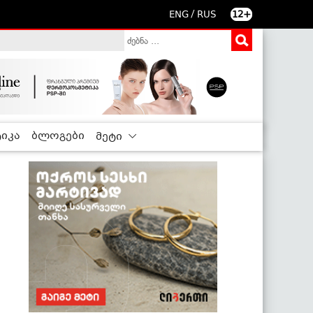
/
ENG
RUS
12+
იკა
ბლოგები
მეტი