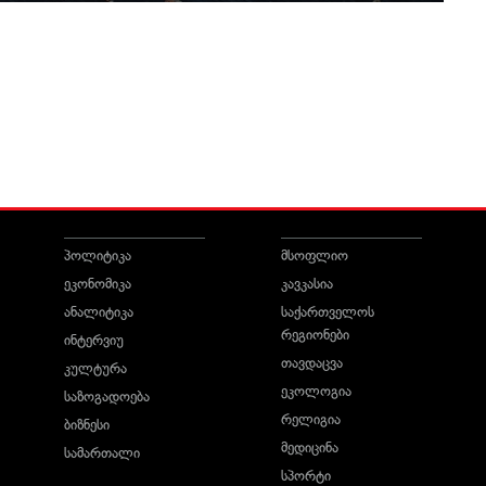
პოლიტიკა
მსოფლიო
ეკონომიკა
კავკასია
ანალიტიკა
საქართველოს
რეგიონები
ინტერვიუ
თავდაცვა
კულტურა
ეკოლოგია
საზოგადოება
რელიგია
ბიზნესი
მედიცინა
სამართალი
სპორტი