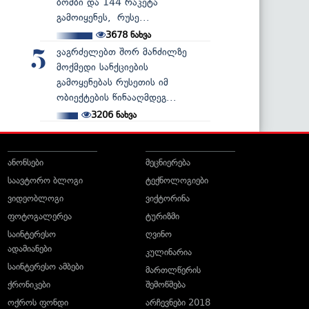
ბომბი და 144 რაკეტა
გამოიყენეს, რუსე...
3678
ნახვა
ვაგრძელებთ შორ მანძილზე
5
მოქმედი სანქციების
გამოყენებას რუსეთის იმ
ობიექტების წინააღმდეგ...
3206
ნახვა
ანონსები
მეცნიერება
საავტორო ბლოგი
ტექნოლოგიები
ვიდეობლოგი
ვიქტორინა
ფოტოგალერეა
ტურიზმი
საინტერესო
ღვინო
ადამიანები
კულინარია
საინტერესო ამბები
მართლწერის
ქრონიკები
შემოწმება
ოქროს ფონდი
არჩევნები 2018