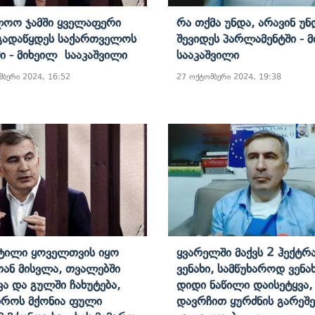
ოო Ჯამში Ყველაფერი
Რა Თქმა Უნდა, Არავინ Უნ
Გადაწყდეს Საქართველოს
Შევიდეს Პარლამენტში - 
ში - Მიხეილ Სააკაშვილი
Სააკაშვილი
მბერი 2024, 16:52
27 ოქტომბერი 2024, 19:38
Სტილი Ყოველთვის Იყო
Ყვარელში Მაქვს 2 Ჰექტრ
ან Მისვლა, Თვალებში
Ვენახი, Სამწუხაროდ Ვენა
ვა Და Გულში Ჩახუტება,
Დიდი Ნაწილი Დაისეტყვა,
როს Მქონია Ფული
Დავრჩით Ყურძნის Გარეშე