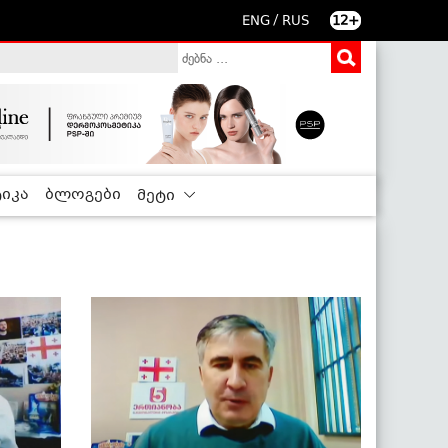
/
ENG
RUS
12+
იკა
ბლოგები
მეტი