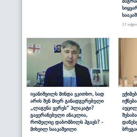
Მაგრა
Სიყვა
Სააკა
17 ოქტო
Ივანიშვილს Მინდა Ვკითხო, Სად
Ექიმე
Არის Შენ Მიერ Განადგურებული
Იქნებ
„ლაგუნა Ვერეს“ Პლაკატი?
Აუცი
Გავერანებული Ანაკლია,
Შესაბ
Რომელიც Დაბომბილს Ჰგავს? -
Დაწეს
Მიხეილ Სააკაშვილი
Ბრეგ