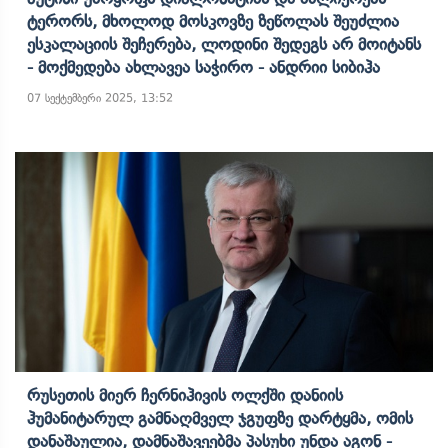
Ტერორს, Მხოლოდ Მოსკოვზე Ზეწოლას Შეუძლია
Ესკალაციის Შეჩერება, Ლოდინი Შედეგს Არ Მოიტანს
- Მოქმედება Ახლავეა Საჭირო - Ანდრიი Სიბიჰა
07 სექტემბერი 2025, 13:52
Რუსეთის Მიერ Ჩერნიჰივის Ოლქში Დანიის
Ჰუმანიტარულ Გამნაღმველ Ჯგუფზე Დარტყმა, Ომის
Დანაშაულია, Დამნაშავეებმა Პასუხი Უნდა Აგონ -