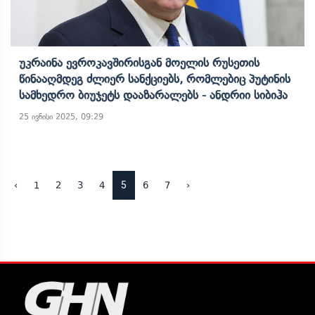
Უკრაინა Ევროკავშირისგან Მოელის Რუსეთის
Წინააღმდეგ Ძლიერ Სანქციებს, Რომლებიც Პუტინის
Სამხედრო Ბიუჯეტს Დააზარალებს - Ანდრიი Სიბიჰა
25 ივნისი 2025, 09:29
5
‹
1
2
3
4
6
7
›