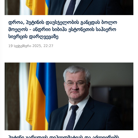
Დროა, Პუტინის Დაუსჯელობის Განცდას Ბოლო
Მოეღოს - Ანდრიი Სიბიჰა Ესტონეთის Საჰაერო
Სივრცის Დარღვევაზე
19 სექტემბერი 2025, 22:27
Პუტინი Უარყოფს Დიპლომატიას Და Აძლიერებს