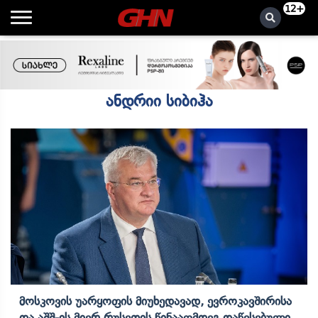
12+
ანდრიი სიბიჰა
Მოსკოვის Უარყოფის Მიუხედავად, Ევროკავშირისა
Და Აშშ-Ის Მიერ Რუსეთის Წინააღმდეგ Დაწესებული