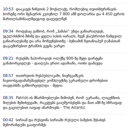
10:53
დააკავეს ჩინეთის 2 მოქალაქე, რომლებიც თვითმფრინავის
ბორტზე ორი მგზავრის კუთვნილ 7 800 აშშ დოლარსა და 4 450 ევროს
მართლსაწინააღმდეგოდ დაეუფლნენ
09:34
როდესაც ვამბობ, რომ „ჰამასი“ უნდა განიარაღდეს,
ვგულისხმობ მძიმე და ყველა სახის იარაღს, ჩვენ ვსაუბრობთ ნამდვილ
განიარაღებაზე და არა მოჩვენებითზე - ბენიამინ ნეთანიაჰუმ ღაზასთან
დაკავშირებით ტრამპის გეგმა უარყო
09:21
რუსებმა ზაპოროჟიეს ოლქზე 800-ზე მეტი დარტყმა
განახორციელეს - დაიღუპა ერთი ადამიანი, ოთხი დაშავდა
08:57
თათრეთის რესპუბლიკაში, ნიჟნეკამსკის
ნავთობგადამამუშავებელ კომპლექსზე უკრაინული დრონებით
თავდასხმა განხორციელდა - მედია
08:35
Patriot-ის მწარმოებლები შიშობენ, რომ უკრაინა, ლიცენზიის
მიღების შემთხვევაში, რაკეტებს გააუმჯობესებს და მათ აშშ-ზე სწრაფად
და გაცილებით იაფად აწარმოებს - The Atlantic
00:42
სირიამ და რუსეთმა სირიაში რუსული ბაზების შესახებ
მემორანდუმი გააფორმეს