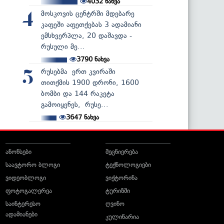
4032
ნახვა
მოსკოვის ცენტრში მდებარე
4
კაფეში აფეთქებას 3 ადამიანი
ემსხვერპლა, 20 დაშავდა -
რუსული მე...
3790
ნახვა
რუსებმა ერთ კვირაში
5
თითქმის 1900 დრონი, 1600
ბომბი და 144 რაკეტა
გამოიყენეს, რუსე...
3647
ნახვა
ანონსები
მეცნიერება
საავტორო ბლოგი
ტექნოლოგიები
ვიდეობლოგი
ვიქტორინა
ფოტოგალერეა
ტურიზმი
საინტერესო
ღვინო
ადამიანები
კულინარია