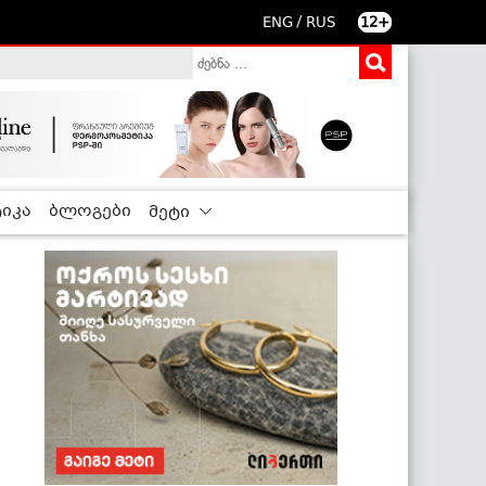
/
ENG
RUS
12+
იკა
ბლოგები
მეტი