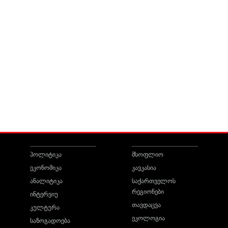
პოლიტიკა
მსოფლიო
ეკონომიკა
კავკასია
ანალიტიკა
საქართველოს
რეგიონები
ინტერვიუ
თავდაცვა
კულტურა
ეკოლოგია
საზოგადოება