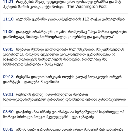
11:21
რაკეტების მწვავე დეფიციტის გამო დონალდ ტრამპსა და პიტ
ჰეგსეთს შორის კონფლიქტი მოხდა - The Washington Post
11:10
ივლისში უკანონო ტყითსარგებლობის 112 ფაქტი გამოვლინდა
11:06
დააკავეს არასრულწლოვანი, რომელმაც "სხვა პირთა ფოტოები
დაამონტაჟა, მიანიჭა პორნოგრაფიული იერსახე და გაავრცელა"
09:45
საუბარი მქონდა ვოლოდიმირ ზელენსკისთან, მოკავშირეებთან
განვიხილავ, როგორ შეგვიძლია გავაგრძელოთ უკრაინისთვის იმ
საჰაერო თავდაცვის საშუალებების მიწოდება, რომლებიც მას
სასწრაფოდ სჭირდება - მარკ რუტე
09:18
რუსებმა დილით ხარკივის ოლქის ქალაქ ბალაკლეას ორჯერ
დაარტყეს – დაიღუპა 3 ადამიანი
09:01
რუსეთის ქალაქ იაროსლავლში მდებარე
ნავთობგადამამუშავებელ ქარხანაზე დრონებით იერიში განხორციელდა
08:50
დაიჭირეს ნია იმნაძე და ანასტასია ბერუაშვილი! საქართველომ
მორიგი ბრძოლა მოუგო მკვლელებს! - ეკა კუპატაძე
08:45
აშშ-ის მიერ უკრაინისთვის სადაზვერვო მონაცემების გაზიარება