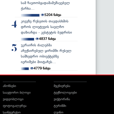
სამ ნავთობგადამამუშავებელ
ქარხა...
5204
ნახვა
კიევზე რუსეთის თავდასხმის
4
დროს ლიეტუვის საელჩო
დაზიანდა - კესტუტის ბუდრისი
4837
ნახვა
უკრაინის ძალებმა
5
ანექსირებულ ყირიმში რუსულ
სამხედრო ობიექტებზე
იერიშები მიიტანეს...
4779
ნახვა
ანონსები
მეცნიერება
საავტორო ბლოგი
ტექნოლოგიები
ვიდეობლოგი
ვიქტორინა
ფოტოგალერეა
ტურიზმი
საინტერესო
ღვინო