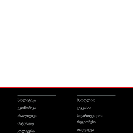
პოლიტიკა
მსოფლიო
ეკონომიკა
კავკასია
ანალიტიკა
საქართველოს
რეგიონები
ინტერვიუ
თავდაცვა
კულტურა