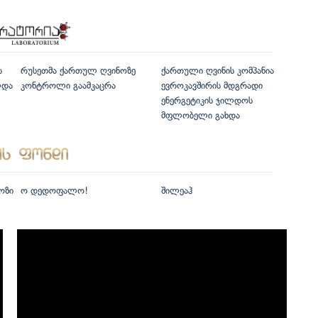
ს
რუსეთმა ქართულ ღვინოზე
ქართული ღვინის კომპანია
ლდა
კონტროლი გაამკაცრა
ევროკავშირის მდგრადი
ენერგეტიკის ჯილდოს
მფლობელი გახდა
ოზი
ო დედოფალო!
შილეაჰ