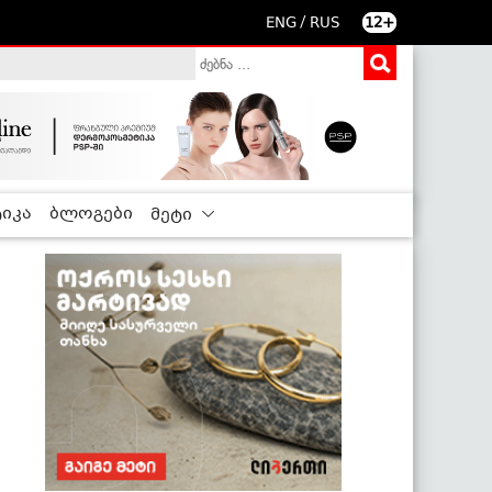
/
ENG
RUS
12+
იკა
ბლოგები
მეტი