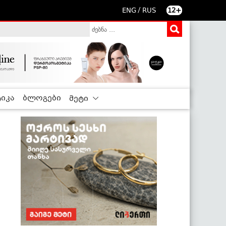
/
ENG
RUS
12+
იკა
ბლოგები
მეტი