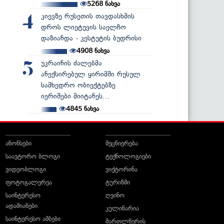
5268
ნახვა
კიევზე რუსეთის თავდასხმის
4
დროს ლიეტუვის საელჩო
დაზიანდა - კესტუტის ბუდრისი
4908
ნახვა
უკრაინის ძალებმა
5
ანექსირებულ ყირიმში რუსულ
სამხედრო ობიექტებზე
იერიშები მიიტანეს...
4845
ნახვა
ანონსები
მეცნიერება
საავტორო ბლოგი
ტექნოლოგიები
ვიდეობლოგი
ვიქტორინა
ფოტოგალერეა
ტურიზმი
საინტერესო
ღვინო
ადამიანები
კულინარია
საინტერესო ამბები
მართლწერის