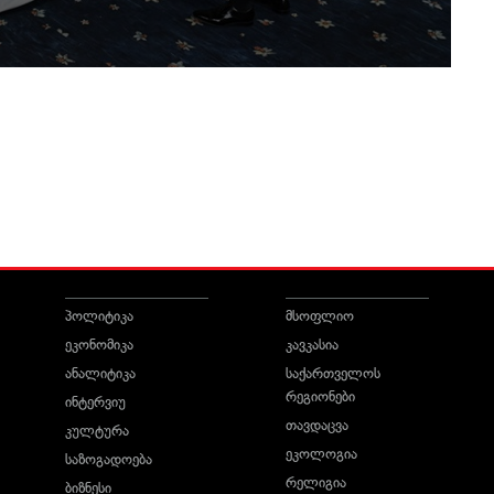
პოლიტიკა
მსოფლიო
ეკონომიკა
კავკასია
ანალიტიკა
საქართველოს
რეგიონები
ინტერვიუ
თავდაცვა
კულტურა
ეკოლოგია
საზოგადოება
რელიგია
ბიზნესი