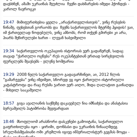
დაესხნენ, ამაში უკრაინას შეუძლია ჩვენი დახმარების იმედი ჰქონდეს -
კაროლ ნავროცკი
19:47
მიმიფურთხებია ყველა „არაქართველისთვის“, ვინც რუსების
წინაშე, ფეხებთან გორაობს და ჩვენს საქართველოს მტერზე ჰყიდის! ვაი,
იმ ქართველად წოდებულს, ვინც ამბობს, რომ თქვენ გმირები კი არა,
პიარს შეწირულები ხართ - ლევან ხაბეიშვილი
19:34
საქართველოს ოკუპაციის ისტორიას ვერ გადაწერენ, სადაც
თავად "ქართული ოცნება" რუს ოკუპანტებთან ერთად სირცხვილის
ფურცლებს შეავსებს - ელენე ხოშტარია
19:29
2008 წელს საქართველო გადავარჩინეთ, აი, 2012 წლის
"გამარჯვება" ვინც იზეიმეთ, სწორედ ეგ იყო ქართული ისტორიული
კატასტროფა და რაც რუსმა ჯარით ვერ აიღო, შიდა ღალატით გაინაღდა
- მიხეილ სააკაშვილი
18:57
გიგა ავალიანის საქმეზე დაკავებულ ნია იმნაძესა და ანასტასია
ბერუაშვილს პატიმრობა შეეფარდათ
18:46
მსოფლიომ არასწორი დასკვნები გამოიტანა, საქართველო
გაფრთხილება იყო - ყირიმი, დონბასი და უკრაინის წინააღმდეგ
სრულმასშტაბიანი ომი კრემლის იგივე იმპერიალისტურ გეგმას მოყვა -