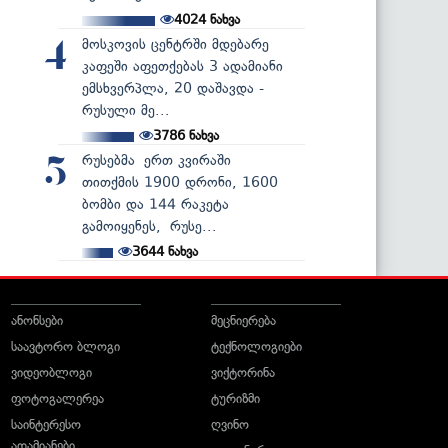
4024
ნახვა
მოსკოვის ცენტრში მდებარე
4
კაფეში აფეთქებას 3 ადამიანი
ემსხვერპლა, 20 დაშავდა -
რუსული მე...
3786
ნახვა
რუსებმა ერთ კვირაში
5
თითქმის 1900 დრონი, 1600
ბომბი და 144 რაკეტა
გამოიყენეს, რუსე...
3644
ნახვა
ანონსები
მეცნიერება
საავტორო ბლოგი
ტექნოლოგიები
ვიდეობლოგი
ვიქტორინა
ფოტოგალერეა
ტურიზმი
საინტერესო
ღვინო
ადამიანები