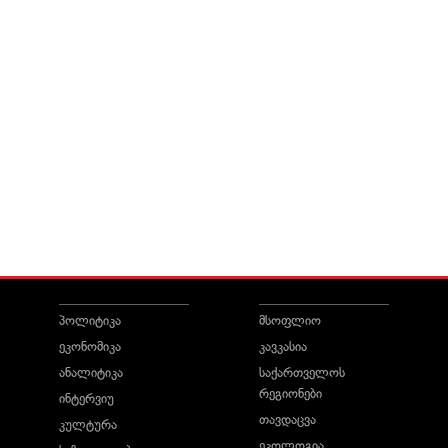
პოლიტიკა
მსოფლიო
ეკონომიკა
კავკასია
ანალიტიკა
საქართველოს
რეგიონები
ინტერვიუ
თავდაცვა
კულტურა
ეკოლოგია