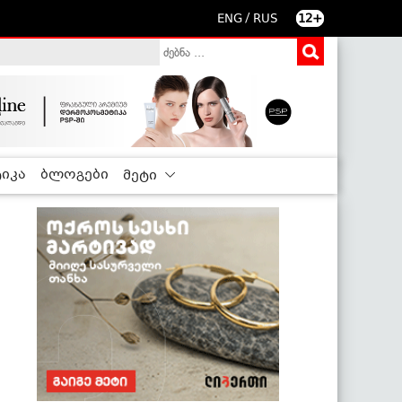
/
ENG
RUS
12+
იკა
ბლოგები
მეტი