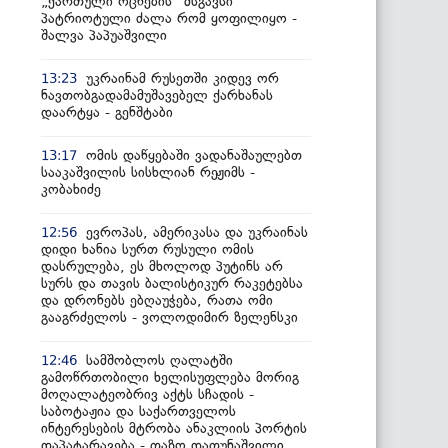
„ქართული ოცნების“ მსგავსი
პატრიოტული ძალა რომ ყოფილიყო -
შალვა პაპუაშვილი
უკრაინამ რუსეთში კიდევ ორ
13:23
ნავთობგადამამუშავებელ ქარხანას
დაარტყა - გენშტაბი
ომის დაწყებაში ვადანაშაულებთ
13:17
სააკაშვილის სისხლიან რეჟიმს -
კობახიძე
ევროპას, ამერიკასა და უკრაინას
12:56
დიდი ხანია სურთ რუსული ომის
დასრულება, ეს მხოლოდ პუტინს არ
სურს და თავის ბალისტიკურ რაკეტებსა
და დრონებს ებღაუჭება, რათა ომი
გააგრძელოს - ვოლოდიმირ ზელენსკი
სამშობლოს ღალატში
12:46
გამოწრთობილი ხელისუფლება მორიგ
მოღალატეობრივ აქტს სჩადის -
საბოტაჟია და საქართველოს
ინტერესების მტრობა ანაკლიის პორტის
დაპატარავება - თაზო დათუნაშვილი