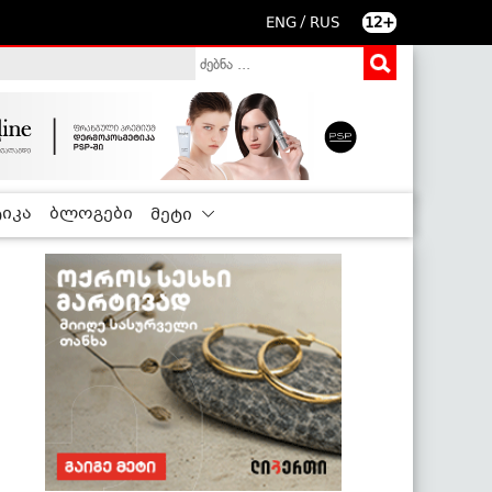
/
ENG
RUS
12+
იკა
ბლოგები
მეტი