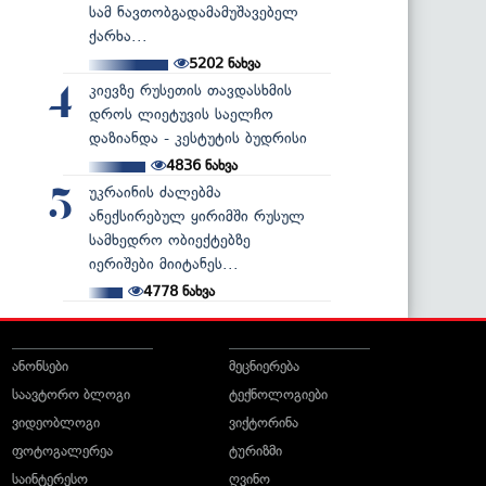
სამ ნავთობგადამამუშავებელ
ქარხა...
5202
ნახვა
კიევზე რუსეთის თავდასხმის
4
დროს ლიეტუვის საელჩო
დაზიანდა - კესტუტის ბუდრისი
4836
ნახვა
უკრაინის ძალებმა
5
ანექსირებულ ყირიმში რუსულ
სამხედრო ობიექტებზე
იერიშები მიიტანეს...
4778
ნახვა
ანონსები
მეცნიერება
საავტორო ბლოგი
ტექნოლოგიები
ვიდეობლოგი
ვიქტორინა
ფოტოგალერეა
ტურიზმი
საინტერესო
ღვინო