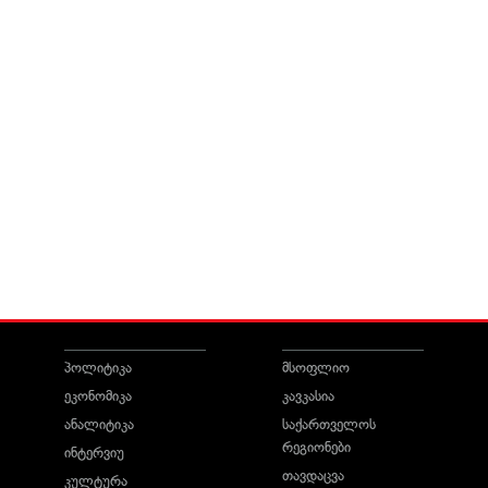
პოლიტიკა
მსოფლიო
ეკონომიკა
კავკასია
ანალიტიკა
საქართველოს
რეგიონები
ინტერვიუ
თავდაცვა
კულტურა