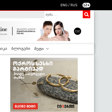
/
ENG
RUS
12+
იკა
ბლოგები
მეტი