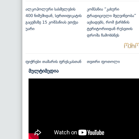
ალკოჰოლური სასმელების
კომპანია “კახური
400 ნიმუშიდან, სერთიფიკატის
ტრადიციული მეღვინეობა”
გაცემაზე 15 კომპანიას ეთქვა
აცხადებს, რომ ქარხნის
უარი
ტერიტორიიდან რუსეთის
დროშა ჩამოხსნეს
ფიქრები თამარის ფრესკასთან
თეთრი ფოთოლი
მულტიმედია