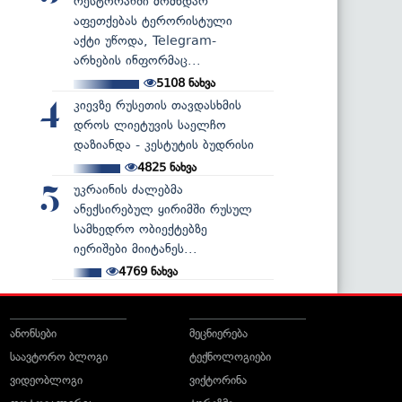
რესტორანში მომხდარ
აფეთქებას ტერორისტული
აქტი უწოდა, Telegram-
არხების ინფორმაც...
5108
ნახვა
კიევზე რუსეთის თავდასხმის
4
დროს ლიეტუვის საელჩო
დაზიანდა - კესტუტის ბუდრისი
4825
ნახვა
უკრაინის ძალებმა
5
ანექსირებულ ყირიმში რუსულ
სამხედრო ობიექტებზე
იერიშები მიიტანეს...
4769
ნახვა
ანონსები
მეცნიერება
საავტორო ბლოგი
ტექნოლოგიები
ვიდეობლოგი
ვიქტორინა