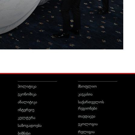
პოლიტიკა
მსოფლიო
ეკონომიკა
კავკასია
ანალიტიკა
საქართველოს
რეგიონები
ინტერვიუ
თავდაცვა
კულტურა
ეკოლოგია
საზოგადოება
რელიგია
ბიზნესი