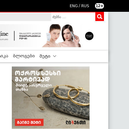
/
ENG
RUS
12+
იკა
ბლოგები
მეტი