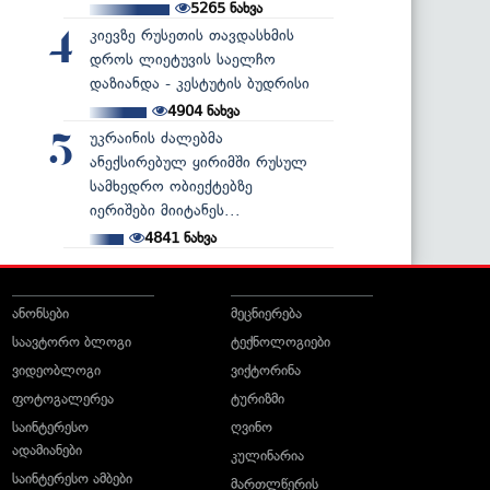
5265
ნახვა
კიევზე რუსეთის თავდასხმის
4
დროს ლიეტუვის საელჩო
დაზიანდა - კესტუტის ბუდრისი
4904
ნახვა
უკრაინის ძალებმა
5
ანექსირებულ ყირიმში რუსულ
სამხედრო ობიექტებზე
იერიშები მიიტანეს...
4841
ნახვა
ანონსები
მეცნიერება
საავტორო ბლოგი
ტექნოლოგიები
ვიდეობლოგი
ვიქტორინა
ფოტოგალერეა
ტურიზმი
საინტერესო
ღვინო
ადამიანები
კულინარია
საინტერესო ამბები
მართლწერის