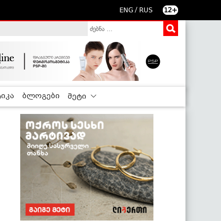
/
ENG
RUS
12+
იკა
ბლოგები
მეტი