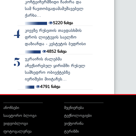
კონტეინერმზიდი ჩაძირა და
სამ ნავთობგადამამუშავებელ
ქარხა...
5220
ნახვა
კიევზე რუსეთის თავდასხმის
4
დროს ლიეტუვის საელჩო
დაზიანდა - კესტუტის ბუდრისი
4852
ნახვა
უკრაინის ძალებმა
5
ანექსირებულ ყირიმში რუსულ
სამხედრო ობიექტებზე
იერიშები მიიტანეს...
4791
ნახვა
ანონსები
მეცნიერება
საავტორო ბლოგი
ტექნოლოგიები
ვიდეობლოგი
ვიქტორინა
ფოტოგალერეა
ტურიზმი