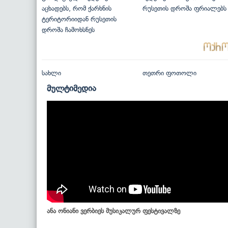
აცხადებს, რომ ქარხნის
რუსეთის დროშა ფრიალებს
ტერიტორიიდან რუსეთის
დროშა ჩამოხსნეს
სახლი
თეთრი ფოთოლი
მულტიმედია
ანა ონიანი ვერბიეს მუსიკალურ ფესტივალზე