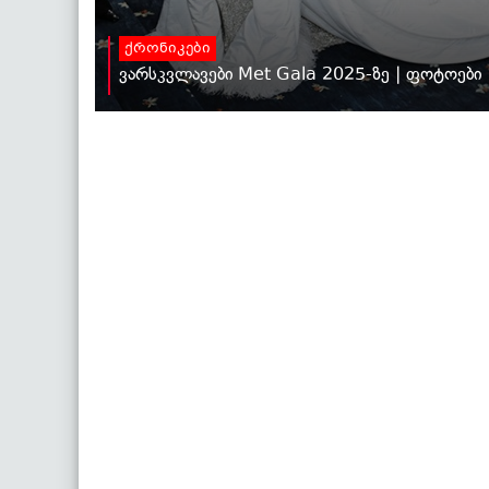
ქრონიკები
ვარსკვლავები Met Gala 2025-ზე | ფოტოები