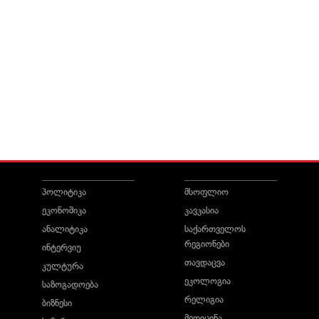
პოლიტიკა
მსოფლიო
ეკონომიკა
კავკასია
ანალიტიკა
საქართველოს
რეგიონები
ინტერვიუ
თავდაცვა
კულტურა
ეკოლოგია
საზოგადოება
რელიგია
ბიზნესი
მედიცინა