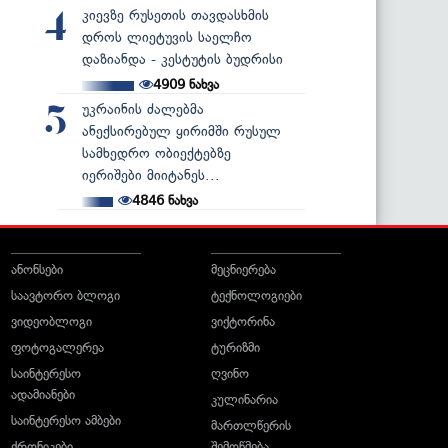
კიევზე რუსეთის თავდასხმის
4
დროს ლიეტუვის საელჩო
დაზიანდა - კესტუტის ბუდრისი
4909
ნახვა
უკრაინის ძალებმა
5
ანექსირებულ ყირიმში რუსულ
სამხედრო ობიექტებზე
იერიშები მიიტანეს...
4846
ნახვა
ანონსები
მეცნიერება
საავტორო ბლოგი
ტექნოლოგიები
ვიდეობლოგი
ვიქტორინა
ფოტოგალერეა
ტურიზმი
საინტერესო
ღვინო
ადამიანები
კულინარია
საინტერესო ამბები
მართლწერის
ქრონიკები
შემოწმება