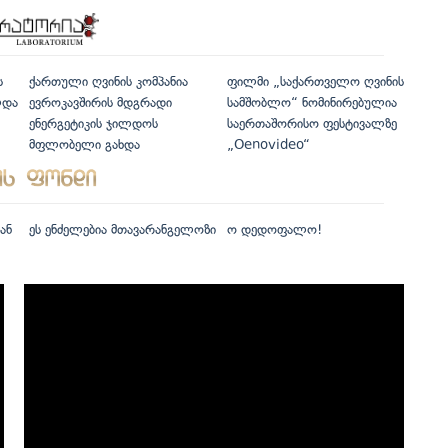
ს
ქართული ღვინის კომპანია
ფილმი „საქართველო ღვინის
ლდა
ევროკავშირის მდგრადი
სამშობლო“ ნომინირებულია
ენერგეტიკის ჯილდოს
საერთაშორისო ფესტივალზე
მფლობელი გახდა
„Oenovideo“
ან
ეს ენძელებია მთავარანგელოზი
ო დედოფალო!