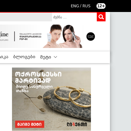
/
ENG
RUS
12+
იკა
ბლოგები
მეტი