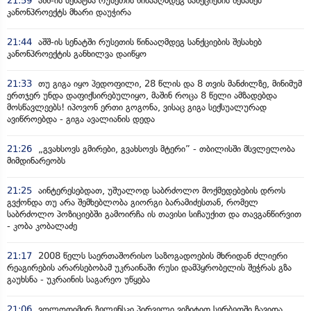
21:59
აშშ-ის სენატმა რუსეთის წინააღმდეგ სანქციების შესახებ
კანონპროექტს მხარი დაუჭირა
21:44
აშშ-ის სენატში რუსეთის წინააღმდეგ სანქციების შესახებ
კანონპროექტის განხილვა დაიწყო
21:33
თუ გიგა იყო პედოფილი, 28 წლის და 8 თვის მანძილზე, მინიმუმ
ერთჯერ უნდა დაფიქსირებულიყო, მაშინ როცა 8 წელი ამზადებდა
მოსწავლეებს! იპოვონ ერთი გოგონა, ვისაც გიგა სექსუალურად
ავიწროებდა - გიგა ავალიანის დედა
21:26
„გვახსოვს გმირები, გვახსოვს მტერი” - თბილისში მსვლელობა
მიმდინარეობს
21:25
აინტერესებდათ, უშუალოდ საბრძოლო მოქმედებების დროს
გვქონდა თუ არა შემხებლობა გიორგი ბარამიძესთან, რომელ
საბრძოლო პოზიციებში გამოირჩა ის თავისი სიჩაუქით და თავგანწირვით
- კობა კობალაძე
21:17
2008 წელს საერთაშორისო საზოგადოების მხრიდან ძლიერი
რეაგირების არარსებობამ უკრაინაში რუსი დამპყრობელის შეჭრას გზა
გაუხსნა - უკრაინის საგარეო უწყება
21:06
ვოლოდიმირ ზელენსკი პირველი ვიზიტით სერბეთში ჩავიდა