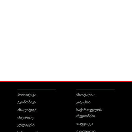
პოლიტიკა
მსოფლიო
ეკონომიკა
კავკასია
ანალიტიკა
საქართველოს
რეგიონები
ინტერვიუ
თავდაცვა
კულტურა
ეკოლოგია