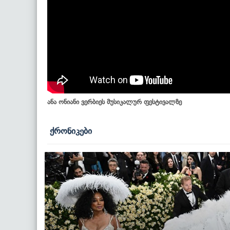
ანა ონიანი ვერბიეს მუსიკალურ ფესტივალზე
ქრონიკები