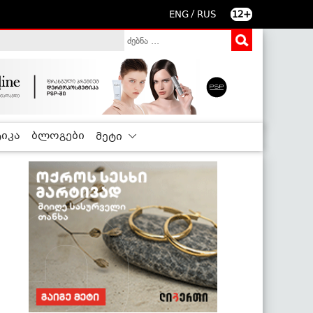
/
ENG
RUS
12+
იკა
ბლოგები
მეტი