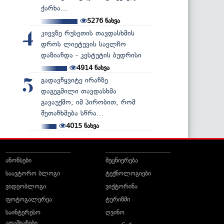
ქარხა...
5276
ნახვა
კიევზე რუსეთის თავდასხმის
4
დროს ლიეტუვის საელჩო
დაზიანდა - კესტუტის ბუდრისი
4914
ნახვა
გადავწყვიტე ირანზე
5
დაგეგმილი თავდასხმა
გავაუქმო, იმ პირობით, რომ
შეთანხმება სწრა...
4015
ნახვა
ანონსები
მეცნიერება
საავტორო ბლოგი
ტექნოლოგიები
ვიდეობლოგი
ვიქტორინა
ფოტოგალერეა
ტურიზმი
საინტერესო
ღვინო
ადამიანები