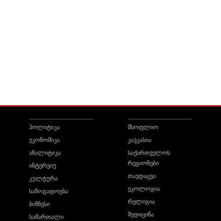
პოლიტიკა
მსოფლიო
ეკონომიკა
კავკასია
ანალიტიკა
საქართველოს
რეგიონები
ინტერვიუ
თავდაცვა
კულტურა
ეკოლოგია
საზოგადოება
რელიგია
ბიზნესი
მედიცინა
სამართალი