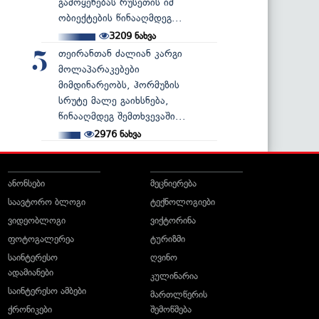
გამოყენებას რუსეთის იმ
ობიექტების წინააღმდეგ...
3209
ნახვა
თეირანთან ძალიან კარგი
5
მოლაპარაკებები
მიმდინარეობს, ჰორმუზის
სრუტე მალე გაიხსნება,
წინააღმდეგ შემთხვევაში...
2976
ნახვა
ანონსები
მეცნიერება
საავტორო ბლოგი
ტექნოლოგიები
ვიდეობლოგი
ვიქტორინა
ფოტოგალერეა
ტურიზმი
საინტერესო
ღვინო
ადამიანები
კულინარია
საინტერესო ამბები
მართლწერის
ქრონიკები
შემოწმება