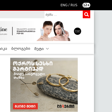
/
ENG
RUS
12+
იკა
ბლოგები
მეტი