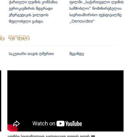
ქართული ღვინის კომპანია
ფილმი „საქართველო ღვინის
ევროკავშირის მდგრადი
სამშობლო“ ნომინირებულია
ენერგეტიკის ჯილდოს
საერთაშორისო ფესტივალზე
მფლობელი გახდა
„Oenovideo“
საკუთარი თავის ღმერთი
შეგინდე
ავერსი სიყვარულით გილოცავთ დედის დღეს ❤️