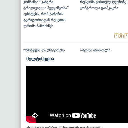
კომპანია “კახური
რუსეთმა ქართულ ღვინოზე
ტრადიციული მეღვინეობა”
კონტროლი გაამკაცრა
აცხადებს, რომ ქარხნის
ტერიტორიიდან რუსეთის
დროშა ჩამოხსნეს
უწმინდესს და უნეტარესს
თეთრი ფოთოლი
მულტიმედია
ანა ონიანი ვერბიეს მუსიკალურ ფესტივალზე