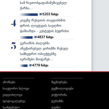
სამ ნავთობგადამამუშავებელ
ქარხა...
5203
ნახვა
კიევზე რუსეთის თავდასხმის
4
დროს ლიეტუვის საელჩო
დაზიანდა - კესტუტის ბუდრისი
4837
ნახვა
უკრაინის ძალებმა
5
ანექსირებულ ყირიმში რუსულ
სამხედრო ობიექტებზე
იერიშები მიიტანეს...
4779
ნახვა
ანონსები
მეცნიერება
საავტორო ბლოგი
ტექნოლოგიები
ვიდეობლოგი
ვიქტორინა
ფოტოგალერეა
ტურიზმი
საინტერესო
ღვინო