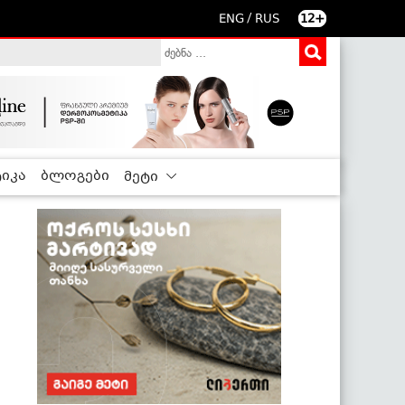
/
ENG
RUS
12+
იკა
ბლოგები
მეტი