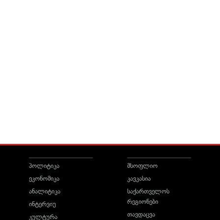
პოლიტიკა
მსოფლიო
ეკონომიკა
კავკასია
ანალიტიკა
საქართველოს
რეგიონები
ინტერვიუ
თავდაცვა
კულტურა