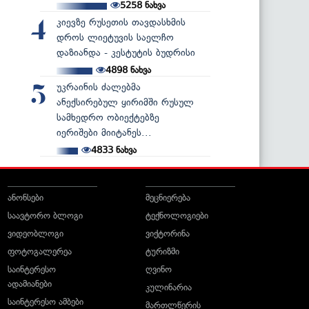
5258
ნახვა
კიევზე რუსეთის თავდასხმის
4
დროს ლიეტუვის საელჩო
დაზიანდა - კესტუტის ბუდრისი
4898
ნახვა
უკრაინის ძალებმა
5
ანექსირებულ ყირიმში რუსულ
სამხედრო ობიექტებზე
იერიშები მიიტანეს...
4833
ნახვა
ანონსები
მეცნიერება
საავტორო ბლოგი
ტექნოლოგიები
ვიდეობლოგი
ვიქტორინა
ფოტოგალერეა
ტურიზმი
საინტერესო
ღვინო
ადამიანები
კულინარია
საინტერესო ამბები
მართლწერის