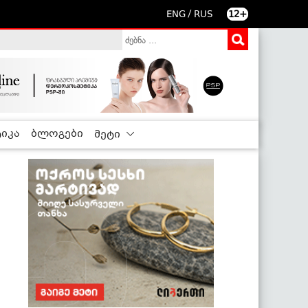
/
ENG
RUS
12+
იკა
ბლოგები
მეტი