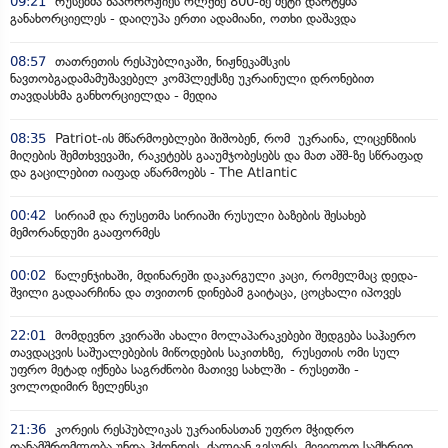
09:21
რუსებმა ზაპოროჟიეს ოლქზე 800-ზე მეტი დარტყმა
განახორციელეს - დაიღუპა ერთი ადამიანი, ოთხი დაშავდა
08:57
თათრეთის რესპუბლიკაში, ნიჟნეკამსკის
ნავთობგადამამუშავებელ კომპლექსზე უკრაინული დრონებით
თავდასხმა განხორციელდა - მედია
08:35
Patriot-ის მწარმოებლები შიშობენ, რომ უკრაინა, ლიცენზიის
მიღების შემთხვევაში, რაკეტებს გააუმჯობესებს და მათ აშშ-ზე სწრაფად
და გაცილებით იაფად აწარმოებს - The Atlantic
00:42
სირიამ და რუსეთმა სირიაში რუსული ბაზების შესახებ
მემორანდუმი გააფორმეს
00:02
წალენჯიხაში, მდინარეში დაკარგული კაცი, რომელმაც დედა-
შვილი გადაარჩინა და თვითონ დინებამ გაიტაცა, ცოცხალი იპოვეს
22:01
მომდევნო კვირაში ახალი მოლაპარაკებები შედგება საჰაერო
თავდაცვის საშუალებების მიწოდების საკითხზე, რუსეთის ომი სულ
უფრო მეტად იქნება საგრძნობი მათივე სახლში - რუსეთში -
ვოლოდიმირ ზელენსკი
21:36
კორეის რესპუბლიკას უკრაინასთან უფრო მჭიდრო
თანამშრომლობა უნდა ჰქონდეს, ძალიან გვსურს, მივიღოთ სამხრეთ