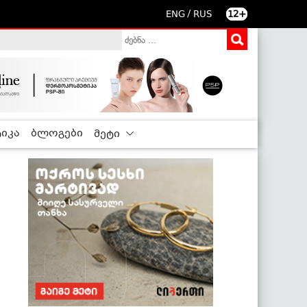
/
ENG
RUS
12+
იკა
ბლოგები
მეტი