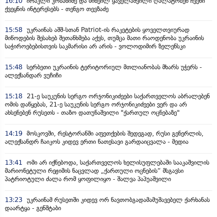
16:10
ირაკლი კობახიძე და მიხეილ ყაველაშვილი ღალატობენ ჩვენი
ქვეყნის ინტერესებს - თენგო თევზაძე
15:58
უკრაინას აშშ-სთან Patriot-ის რაკეტების ყოველთვიურად
მიწოდების შესახებ შეთანხმება აქვს, თუმცა მათი რაოდენობა უკრაინის
საჭიროებებისთვის საკმარისი არ არის - ვოლოდიმირ ზელენსკი
15:48
სერბეთი უკრაინის ტერიტორიულ მთლიანობას მხარს უჭერს -
ალექსანდარ ვუჩიჩი
15:18
21-ე საუკუნის სერგო ორჯონიკიძეები საქართველოს აბრალებენ
ომის დაწყებას, 21-ე საუკუნის სერგო ორჯონიკიძეები ვერ და არ
ახსენებენ რუსეთს - თაზო დათუნაშვილი "ქართულ ოცნებაზე"
14:19
მოსკოვში, რესტორანში აფეთქების შედეგად, რუსი გენერლის,
ალექსანდრ ჩაიკოს კიდევ ერთი ნათესავი გარდაიცვალა - მედია
13:41
ომი არ იქნებოდა, საქართველოს ხელისუფლებაში სააკაშვილის
მარიონეტული რეჟიმის ნაცვლად „ქართული ოცნების“ მსგავსი
პატრიოტული ძალა რომ ყოფილიყო - შალვა პაპუაშვილი
13:23
უკრაინამ რუსეთში კიდევ ორ ნავთობგადამამუშავებელ ქარხანას
დაარტყა - გენშტაბი