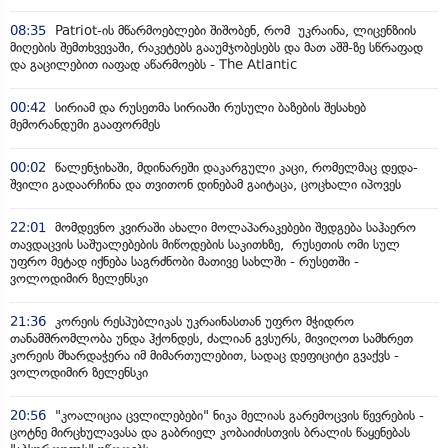
08:35
Patriot-ის მწარმოებლები შიშობენ, რომ უკრაინა, ლიცენზიის
მიღების შემთხვევაში, რაკეტებს გააუმჯობესებს და მათ აშშ-ზე სწრაფად
და გაცილებით იაფად აწარმოებს - The Atlantic
00:42
სირიამ და რუსეთმა სირიაში რუსული ბაზების შესახებ
მემორანდუმი გააფორმეს
00:02
წალენჯიხაში, მდინარეში დაკარგული კაცი, რომელმაც დედა-
შვილი გადაარჩინა და თვითონ დინებამ გაიტაცა, ცოცხალი იპოვეს
22:01
მომდევნო კვირაში ახალი მოლაპარაკებები შედგება საჰაერო
თავდაცვის საშუალებების მიწოდების საკითხზე, რუსეთის ომი სულ
უფრო მეტად იქნება საგრძნობი მათივე სახლში - რუსეთში -
ვოლოდიმირ ზელენსკი
21:36
კორეის რესპუბლიკას უკრაინასთან უფრო მჭიდრო
თანამშრომლობა უნდა ჰქონდეს, ძალიან გვსურს, მივიღოთ სამხრეთ
კორეის მხარდაჭერა იმ მიმართულებით, სადაც დეფიციტი გვაქვს -
ვოლოდიმირ ზელენსკი
20:56
"კოალიცია ცვლილებები" ნიკა მელიას გარემოცვის წევრების -
ცოტნე მირცხულავასა და გაბრიელ კობაიძისთვის ბრალის წაყენებას