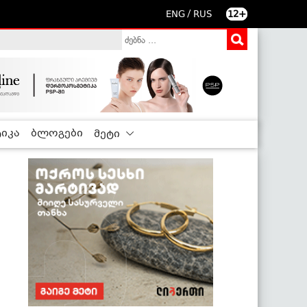
/
ENG
RUS
12+
იკა
ბლოგები
მეტი