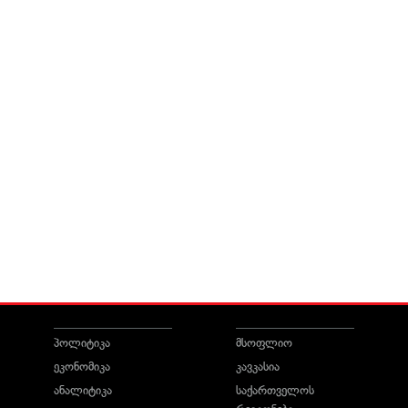
პოლიტიკა
მსოფლიო
ეკონომიკა
კავკასია
ანალიტიკა
საქართველოს