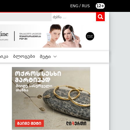
/
ENG
RUS
12+
იკა
ბლოგები
მეტი