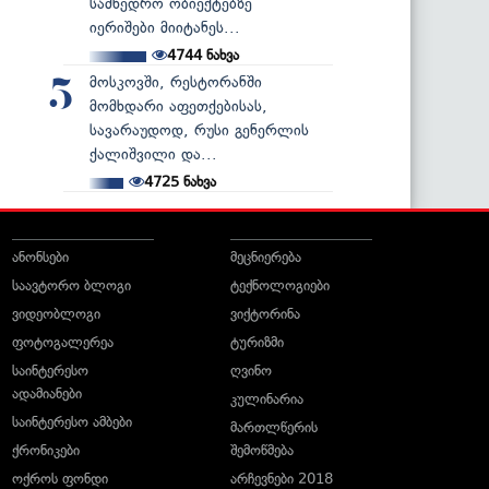
სამხედრო ობიექტებზე
იერიშები მიიტანეს...
4744
ნახვა
მოსკოვში, რესტორანში
5
მომხდარი აფეთქებისას,
სავარაუდოდ, რუსი გენერლის
ქალიშვილი და...
4725
ნახვა
ანონსები
მეცნიერება
საავტორო ბლოგი
ტექნოლოგიები
ვიდეობლოგი
ვიქტორინა
ფოტოგალერეა
ტურიზმი
საინტერესო
ღვინო
ადამიანები
კულინარია
საინტერესო ამბები
მართლწერის
ქრონიკები
შემოწმება
ოქროს ფონდი
არჩევნები 2018