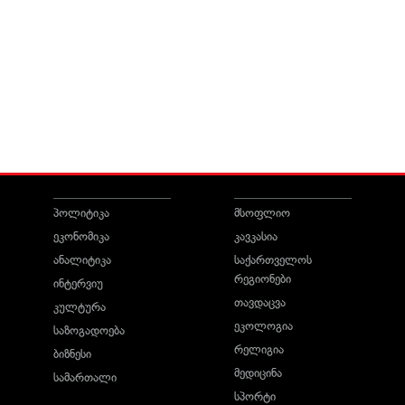
პოლიტიკა
მსოფლიო
ეკონომიკა
კავკასია
ანალიტიკა
საქართველოს
რეგიონები
ინტერვიუ
თავდაცვა
კულტურა
ეკოლოგია
საზოგადოება
რელიგია
ბიზნესი
მედიცინა
სამართალი
სპორტი