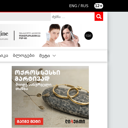
/
ENG
RUS
12+
იკა
ბლოგები
მეტი