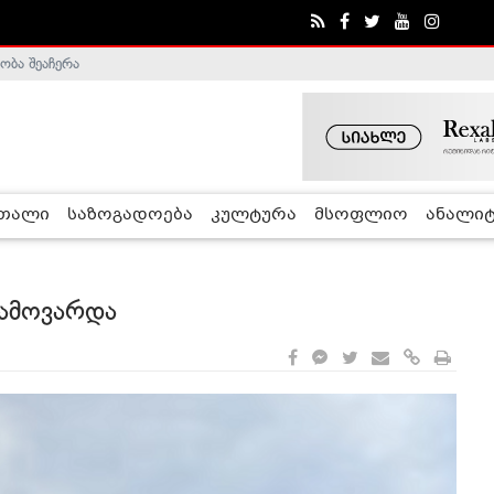
ობა შეაჩერა
ა - ჰელსინკის კომისია
რთალი
საზოგადოება
კულტურა
მსოფლიო
ანალიტ
ჩამოვარდა