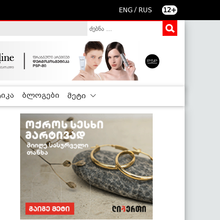
/
ENG
RUS
12+
იკა
ბლოგები
მეტი