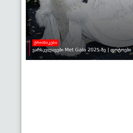
ქრონიკები
ვარსკვლავები Met Gala 2025-ზე | ფოტოები