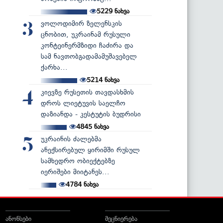
5229
ნახვა
ვოლოდიმირ ზელენსკის
3
ცნობით, უკრაინამ რუსული
კონტეინერმზიდი ჩაძირა და
სამ ნავთობგადამამუშავებელ
ქარხა...
5214
ნახვა
კიევზე რუსეთის თავდასხმის
4
დროს ლიეტუვის საელჩო
დაზიანდა - კესტუტის ბუდრისი
4845
ნახვა
უკრაინის ძალებმა
5
ანექსირებულ ყირიმში რუსულ
სამხედრო ობიექტებზე
იერიშები მიიტანეს...
4784
ნახვა
ანონსები
მეცნიერება