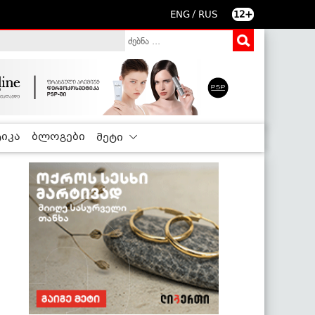
/
ENG
RUS
12+
იკა
ბლოგები
მეტი