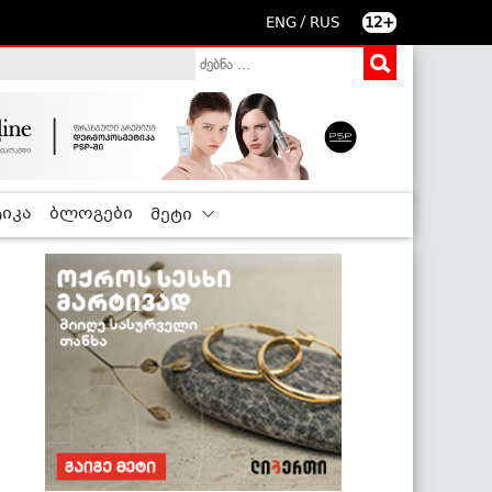
/
ENG
RUS
12+
იკა
ბლოგები
მეტი