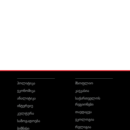
პოლიტიკა
მსოფლიო
ეკონომიკა
კავკასია
ანალიტიკა
საქართველოს
რეგიონები
ინტერვიუ
თავდაცვა
კულტურა
ეკოლოგია
საზოგადოება
რელიგია
ბიზნესი