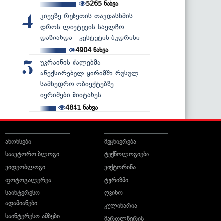
5265
ნახვა
კიევზე რუსეთის თავდასხმის
4
დროს ლიეტუვის საელჩო
დაზიანდა - კესტუტის ბუდრისი
4904
ნახვა
უკრაინის ძალებმა
5
ანექსირებულ ყირიმში რუსულ
სამხედრო ობიექტებზე
იერიშები მიიტანეს...
4841
ნახვა
ანონსები
მეცნიერება
საავტორო ბლოგი
ტექნოლოგიები
ვიდეობლოგი
ვიქტორინა
ფოტოგალერეა
ტურიზმი
საინტერესო
ღვინო
ადამიანები
კულინარია
საინტერესო ამბები
მართლწერის