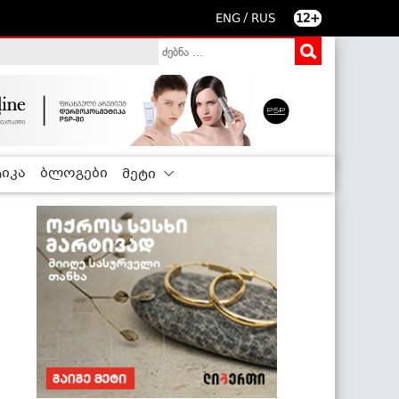
/
ENG
RUS
12+
იკა
ბლოგები
მეტი