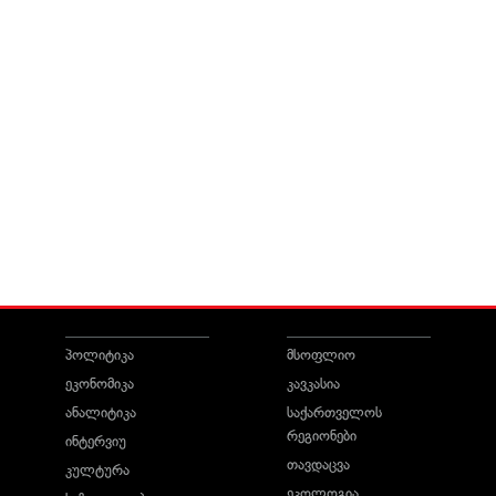
პოლიტიკა
მსოფლიო
ეკონომიკა
კავკასია
ანალიტიკა
საქართველოს
რეგიონები
ინტერვიუ
თავდაცვა
კულტურა
ეკოლოგია