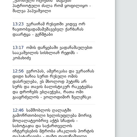
„ქართული ოცნების“ მსგავსი
პატრიოტული ძალა რომ ყოფილიყო -
შალვა პაპუაშვილი
უკრაინამ რუსეთში კიდევ ორ
13:23
ნავთობგადამამუშავებელ ქარხანას
დაარტყა - გენშტაბი
ომის დაწყებაში ვადანაშაულებთ
13:17
სააკაშვილის სისხლიან რეჟიმს -
კობახიძე
ევროპას, ამერიკასა და უკრაინას
12:56
დიდი ხანია სურთ რუსული ომის
დასრულება, ეს მხოლოდ პუტინს არ
სურს და თავის ბალისტიკურ რაკეტებსა
და დრონებს ებღაუჭება, რათა ომი
გააგრძელოს - ვოლოდიმირ ზელენსკი
სამშობლოს ღალატში
12:46
გამოწრთობილი ხელისუფლება მორიგ
მოღალატეობრივ აქტს სჩადის -
საბოტაჟია და საქართველოს
ინტერესების მტრობა ანაკლიის პორტის
დაპატარავება - თაზო დათუნაშვილი