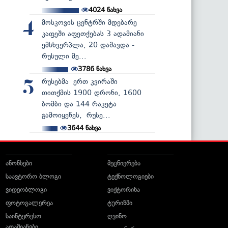
4024
ნახვა
მოსკოვის ცენტრში მდებარე
4
კაფეში აფეთქებას 3 ადამიანი
ემსხვერპლა, 20 დაშავდა -
რუსული მე...
3786
ნახვა
რუსებმა ერთ კვირაში
5
თითქმის 1900 დრონი, 1600
ბომბი და 144 რაკეტა
გამოიყენეს, რუსე...
3644
ნახვა
ანონსები
მეცნიერება
საავტორო ბლოგი
ტექნოლოგიები
ვიდეობლოგი
ვიქტორინა
ფოტოგალერეა
ტურიზმი
საინტერესო
ღვინო
ადამიანები