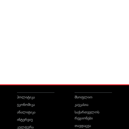
პოლიტიკა
მსოფლიო
ეკონომიკა
კავკასია
ანალიტიკა
საქართველოს
რეგიონები
ინტერვიუ
თავდაცვა
კულტურა