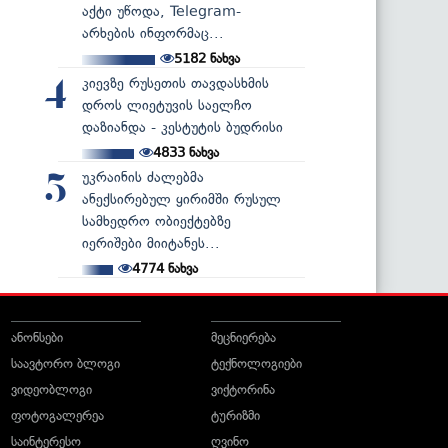
აქტი უწოდა, Telegram-
არხების ინფორმაც...
5182
ნახვა
კიევზე რუსეთის თავდასხმის
4
დროს ლიეტუვის საელჩო
დაზიანდა - კესტუტის ბუდრისი
4833
ნახვა
უკრაინის ძალებმა
5
ანექსირებულ ყირიმში რუსულ
სამხედრო ობიექტებზე
იერიშები მიიტანეს...
4774
ნახვა
ანონსები
მეცნიერება
საავტორო ბლოგი
ტექნოლოგიები
ვიდეობლოგი
ვიქტორინა
ფოტოგალერეა
ტურიზმი
საინტერესო
ღვინო