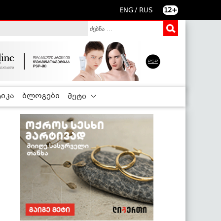
/
ENG
RUS
12+
იკა
ბლოგები
მეტი