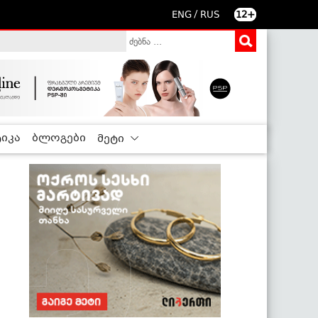
/
ENG
RUS
12+
იკა
ბლოგები
მეტი