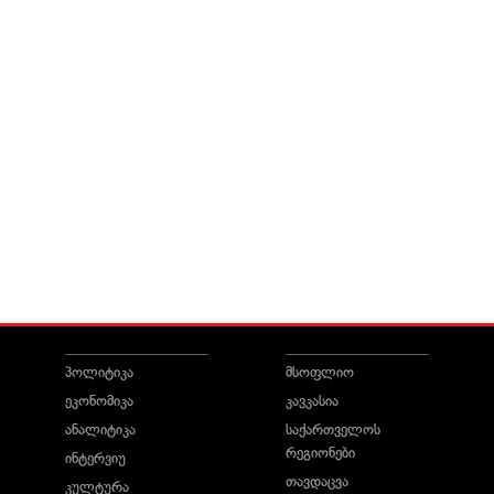
პოლიტიკა
მსოფლიო
ეკონომიკა
კავკასია
ანალიტიკა
საქართველოს
რეგიონები
ინტერვიუ
თავდაცვა
კულტურა