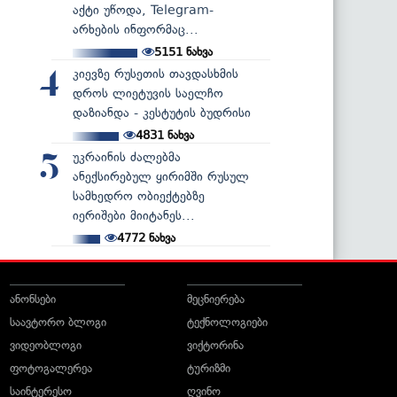
აქტი უწოდა, Telegram-
არხების ინფორმაც...
5151
ნახვა
კიევზე რუსეთის თავდასხმის
4
დროს ლიეტუვის საელჩო
დაზიანდა - კესტუტის ბუდრისი
4831
ნახვა
უკრაინის ძალებმა
5
ანექსირებულ ყირიმში რუსულ
სამხედრო ობიექტებზე
იერიშები მიიტანეს...
4772
ნახვა
ანონსები
მეცნიერება
საავტორო ბლოგი
ტექნოლოგიები
ვიდეობლოგი
ვიქტორინა
ფოტოგალერეა
ტურიზმი
საინტერესო
ღვინო