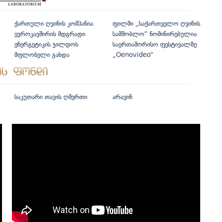
ქართული ღვინის კომპანია
ფილმი „საქართველო ღვინის
ევროკავშირის მდგრადი
სამშობლო“ ნომინირებულია
ენერგეტიკის ჯილდოს
საერთაშორისო ფესტივალზე
მფლობელი გახდა
„Oenovideo“
საკუთარი თავის ღმერთი
არავინ