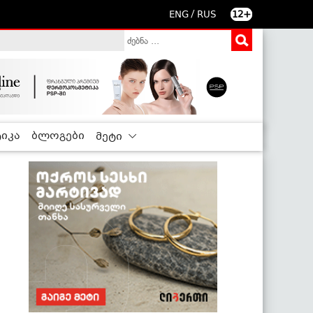
/
ENG
RUS
12+
იკა
ბლოგები
მეტი