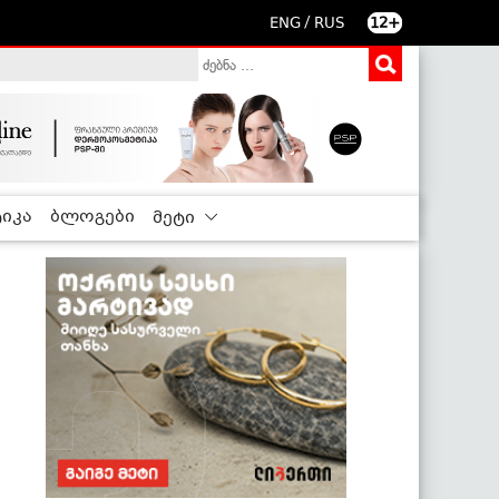
/
ENG
RUS
12+
იკა
ბლოგები
მეტი