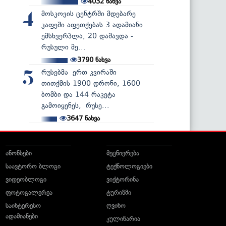
4032
ნახვა
მოსკოვის ცენტრში მდებარე
4
კაფეში აფეთქებას 3 ადამიანი
ემსხვერპლა, 20 დაშავდა -
რუსული მე...
3790
ნახვა
რუსებმა ერთ კვირაში
5
თითქმის 1900 დრონი, 1600
ბომბი და 144 რაკეტა
გამოიყენეს, რუსე...
3647
ნახვა
ანონსები
მეცნიერება
საავტორო ბლოგი
ტექნოლოგიები
ვიდეობლოგი
ვიქტორინა
ფოტოგალერეა
ტურიზმი
საინტერესო
ღვინო
ადამიანები
კულინარია