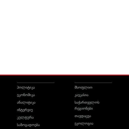
პოლიტიკა
მსოფლიო
ეკონომიკა
კავკასია
ანალიტიკა
საქართველოს
რეგიონები
ინტერვიუ
თავდაცვა
კულტურა
ეკოლოგია
საზოგადოება