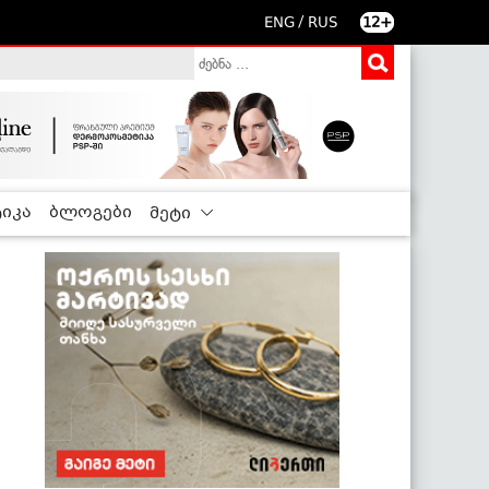
/
ENG
RUS
12+
იკა
ბლოგები
მეტი