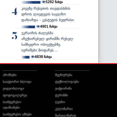
5262
ნახვა
კიევზე რუსეთის თავდასხმის
4
დროს ლიეტუვის საელჩო
დაზიანდა - კესტუტის ბუდრისი
4901
ნახვა
უკრაინის ძალებმა
5
ანექსირებულ ყირიმში რუსულ
სამხედრო ობიექტებზე
იერიშები მიიტანეს...
4838
ნახვა
ანონსები
მეცნიერება
საავტორო ბლოგი
ტექნოლოგიები
ვიდეობლოგი
ვიქტორინა
ფოტოგალერეა
ტურიზმი
საინტერესო
ღვინო
ადამიანები
კულინარია
საინტერესო ამბები
მართლწერის