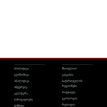
პოლიტიკა
მსოფლიო
ეკონომიკა
კავკასია
ანალიტიკა
საქართველოს
რეგიონები
ინტერვიუ
თავდაცვა
კულტურა
ეკოლოგია
საზოგადოება
რელიგია
ბიზნესი